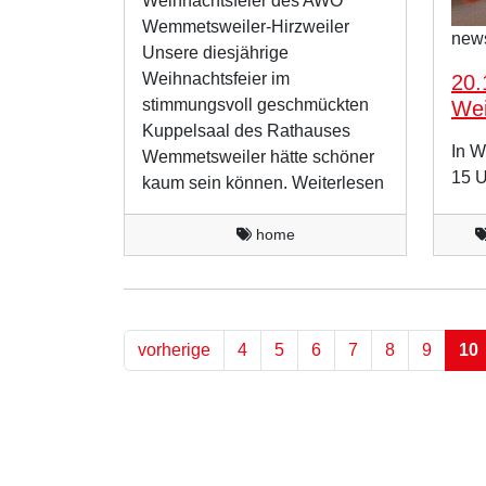
Weihnachtsfeier des AWO
Wemmetsweiler-Hirzweiler
new
Unsere diesjährige
Weihnachtsfeier im
20.
stimmungsvoll geschmückten
Wei
Kuppelsaal des Rathauses
In W
Wemmetsweiler hätte schöner
15 U
kaum sein können. Weiterlesen
home
vorherige
4
5
6
7
8
9
10