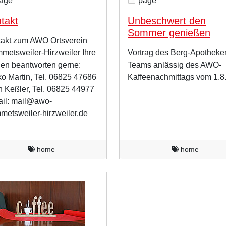
age
page
takt
Unbeschwert den
Sommer genießen
akt zum AWO Ortsverein
etsweiler-Hirzweiler Ihre
Vortrag des Berg-Apotheke
en beantworten gerne:
Teams anlässig des AWO-
o Martin, Tel. 06825 47686
Kaffeenachmittags vom 1.8
n Keßler, Tel. 06825 44977
il: mail@awo-
etsweiler-hirzweiler.de
home
home