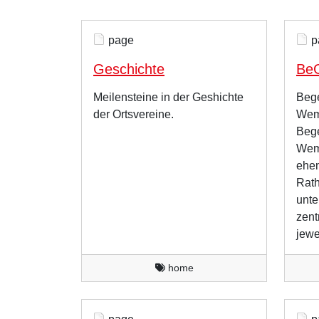
page
p
Geschichte
Be
Meilensteine in der Geshichte
Bege
der Ortsvereine.
Wem
Beg
Wemm
ehem
Rat
unte
zent
jewe
home