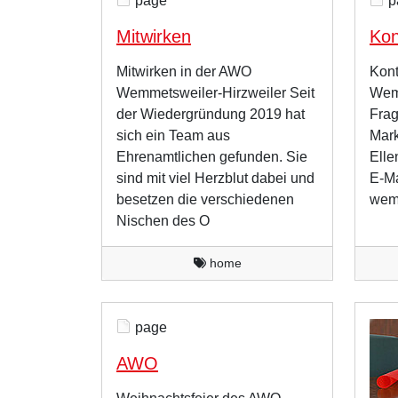
page
p
Mitwirken
Kon
Mitwirken in der AWO
Kont
Wemmetsweiler-Hirzweiler Seit
Wemm
der Wiedergründung 2019 hat
Frag
sich ein Team aus
Mark
Ehrenamtlichen gefunden. Sie
Elle
sind mit viel Herzblut dabei und
E-Ma
besetzen die verschiedenen
wemm
Nischen des O
home
page
AWO