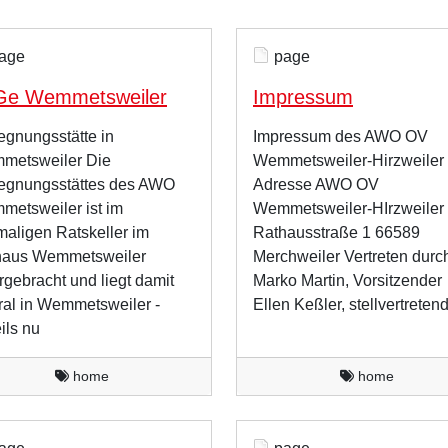
age
page
Ge Wemmetsweiler
Impressum
gnungsstätte in
Impressum des AWO OV
metsweiler Die
Wemmetsweiler-Hirzweiler
egnungsstättes des AWO
Adresse AWO OV
etsweiler ist im
Wemmetsweiler-HIrzweiler
aligen Ratskeller im
Rathausstraße 1 66589
haus Wemmetsweiler
Merchweiler Vertreten durc
rgebracht und liegt damit
Marko Martin, Vorsitzender
ral in Wemmetsweiler -
Ellen Keßler, stellvertreten
ils nu
home
home