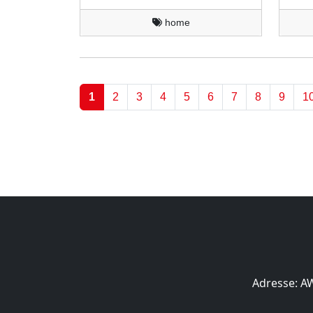
home
1
2
3
4
5
6
7
8
9
1
Adresse: A