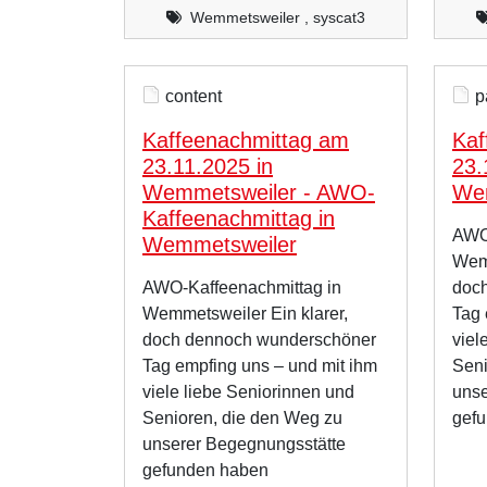
Wemmetsweiler , syscat3
content
p
Kaffeenachmittag am
Kaf
23.11.2025 in
23.
Wemmetsweiler - AWO-
We
Kaffeenachmittag in
AWO-
Wemmetsweiler
Wemm
AWO-Kaffeenachmittag in
doc
Wemmetsweiler Ein klarer,
Tag 
doch dennoch wunderschöner
viel
Tag empfing uns – und mit ihm
Seni
viele liebe Seniorinnen und
unse
Senioren, die den Weg zu
gef
unserer Begegnungsstätte
gefunden haben