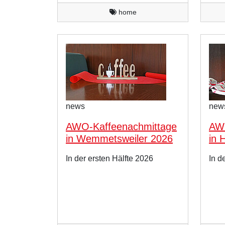
home
news
new
AWO-Kaffeenachmittage
AWO
in Wemmetsweiler 2026
in 
In der ersten Hälfte 2026
In d