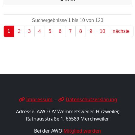
Suchergebnisse 1 bis 10 von 123
1
2
3
4
5
6
7
8
9
10
nächste
Impressum
–
Datenschutzerklärung
Adresse: AWO OV Wemmetsweiler-Hirzweiler,
Rathausstraße 1, 66589 Merchweiler
Bei der AWO
Mitglied werden