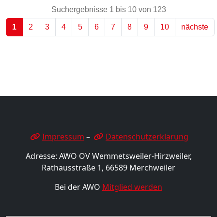
Suchergebnisse 1 bis 10 von 123
1
2
3
4
5
6
7
8
9
10
nächste
Impressum
–
Datenschutzerklärung
Adresse: AWO OV Wemmetsweiler-Hirzweiler,
Rathausstraße 1, 66589 Merchweiler
Bei der AWO
Mitglied werden